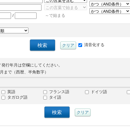
/
～で始まる
清音化する
／発行年月は空欄にしてください。
月まで（西暦、半角数字）
英語
フランス語
ドイツ語
タガログ語
タイ語