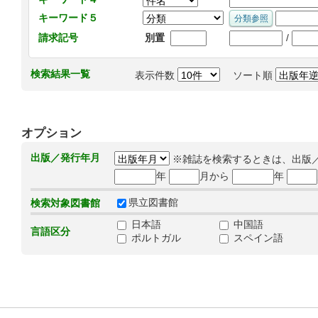
キーワード５
/
請求記号
別置
検索結果一覧
表示件数
ソート順
オプション
出版／発行年月
※雑誌を検索するときは、出版
年
月から
年
県立図書館
検索対象図書館
日本語
中国語
言語区分
ポルトガル
スペイン語