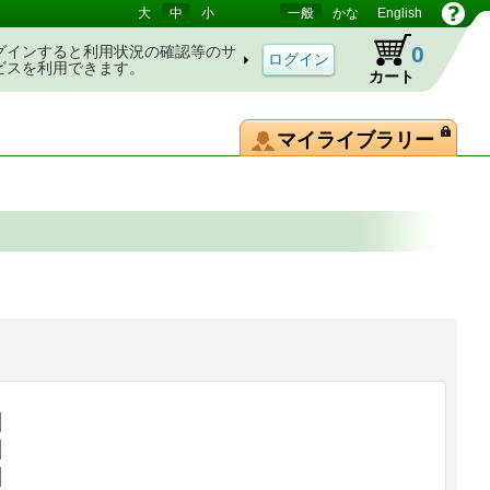
大
中
小
一般
かな
English
0
グインすると利用状況の確認等のサ
ビスを利用できます。
カート
マイライブラリー