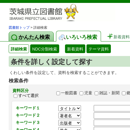
図書館トップ
> 詳細検索
かんたん検索
いろいろ検索
新着資料
詳細検索
NDC分類検索
新着資料
テーマ資料
条件を詳しく設定して探す
くわしい条件を設定して、資料を検索することができます。
検索条件
資料区分
一般図書
児童
雑誌・新聞
すべて選択
キーワード１
キーワード２
キーワード３
キーワード４