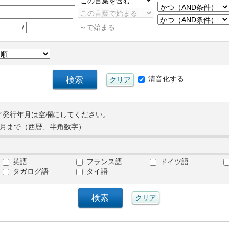
/
～で始まる
清音化する
／発行年月は空欄にしてください。
月まで（西暦、半角数字）
英語
フランス語
ドイツ語
タガログ語
タイ語