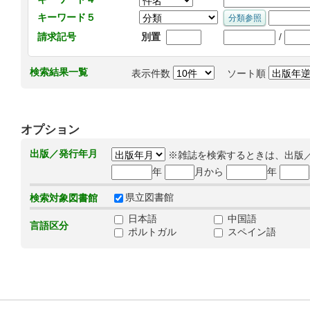
キーワード５
/
請求記号
別置
検索結果一覧
表示件数
ソート順
オプション
出版／発行年月
※雑誌を検索するときは、出版
年
月から
年
県立図書館
検索対象図書館
日本語
中国語
言語区分
ポルトガル
スペイン語