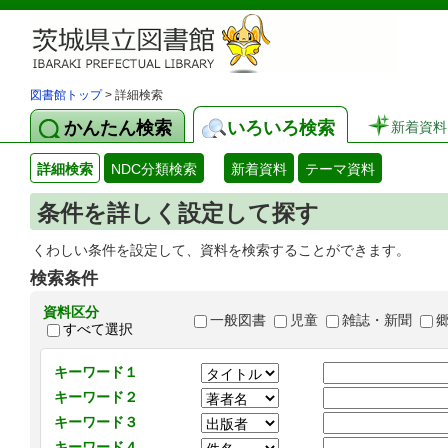
図書館トップ
> 詳細検索
かんたん検索
いろいろ検索
新着資料
詳細検索
NDC分類検索
新着資料
テーマ資料
条件を詳しく設定して探す
くわしい条件を設定して、資料を検索することができます。
検索条件
資料区分
一般図書
児童
雑誌・新聞
すべて選択
キーワード１
キーワード２
キーワード３
キーワード４