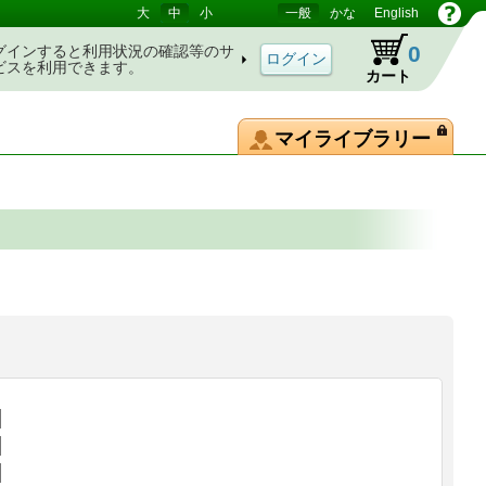
大
中
小
一般
かな
English
0
グインすると利用状況の確認等のサ
ビスを利用できます。
カート
マイライブラリー