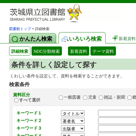
図書館トップ
> 詳細検索
かんたん検索
いろいろ検索
新着資料
詳細検索
NDC分類検索
新着資料
テーマ資料
条件を詳しく設定して探す
くわしい条件を設定して、資料を検索することができます。
検索条件
資料区分
一般図書
児童
雑誌・新聞
すべて選択
キーワード１
キーワード２
キーワード３
キーワード４