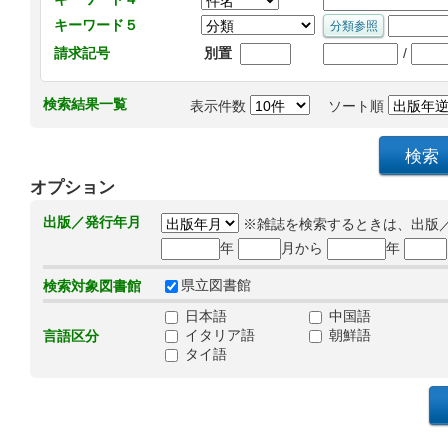
キーワード５
/
請求記号
別置
検索結果一覧
表示件数
ソート順
オプション
出版／発行年月
※雑誌を検索するときは、出版
年
月から
年
県立図書館
検索対象図書館
日本語
中国語
イタリア語
朝鮮語
言語区分
タイ語