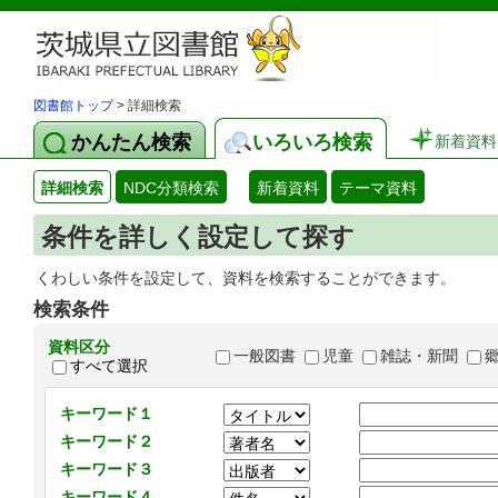
図書館トップ
> 詳細検索
かんたん検索
いろいろ検索
新着資料
詳細検索
NDC分類検索
新着資料
テーマ資料
条件を詳しく設定して探す
くわしい条件を設定して、資料を検索することができます。
検索条件
資料区分
一般図書
児童
雑誌・新聞
すべて選択
キーワード１
キーワード２
キーワード３
キーワード４