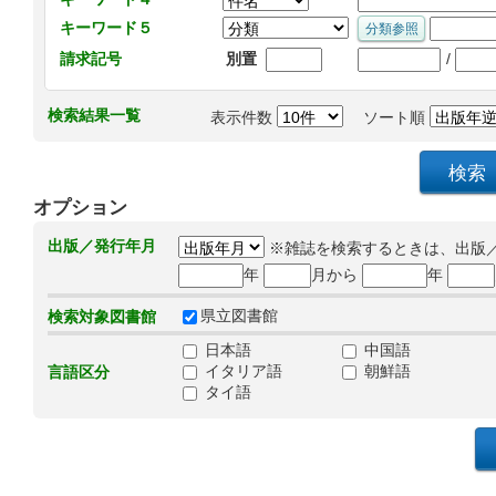
キーワード５
/
請求記号
別置
検索結果一覧
表示件数
ソート順
オプション
出版／発行年月
※雑誌を検索するときは、出版
年
月から
年
県立図書館
検索対象図書館
日本語
中国語
イタリア語
朝鮮語
言語区分
タイ語