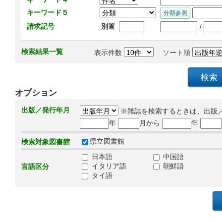
キーワード５
/
請求記号
別置
検索結果一覧
表示件数
ソート順
オプション
出版／発行年月
※雑誌を検索するときは、出版
年
月から
年
県立図書館
検索対象図書館
日本語
中国語
イタリア語
朝鮮語
言語区分
タイ語