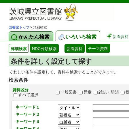
図書館トップ
> 詳細検索
かんたん検索
いろいろ検索
新着資料
詳細検索
NDC分類検索
新着資料
テーマ資料
条件を詳しく設定して探す
くわしい条件を設定して、資料を検索することができます。
検索条件
資料区分
一般図書
児童
雑誌・新聞
すべて選択
キーワード１
キーワード２
キーワード３
キーワード４