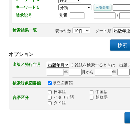
キーワード５
/
請求記号
別置
検索結果一覧
表示件数
ソート順
オプション
出版／発行年月
※雑誌を検索するときは、出版
年
月から
年
県立図書館
検索対象図書館
日本語
中国語
イタリア語
朝鮮語
言語区分
タイ語