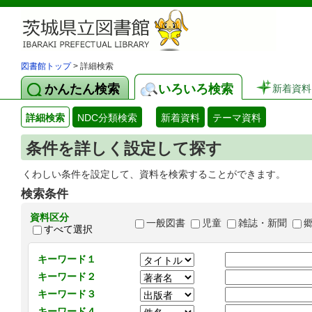
図書館トップ
> 詳細検索
かんたん検索
いろいろ検索
新着資料
詳細検索
NDC分類検索
新着資料
テーマ資料
条件を詳しく設定して探す
くわしい条件を設定して、資料を検索することができます。
検索条件
資料区分
一般図書
児童
雑誌・新聞
すべて選択
キーワード１
キーワード２
キーワード３
キーワード４