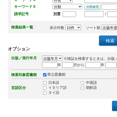
キーワード５
/
請求記号
別置
検索結果一覧
表示件数
ソート順
オプション
出版／発行年月
※雑誌を検索するときは、出版
年
月から
年
県立図書館
検索対象図書館
日本語
中国語
イタリア語
朝鮮語
言語区分
タイ語