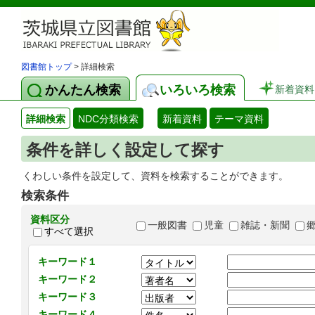
図書館トップ
> 詳細検索
かんたん検索
いろいろ検索
新着資料
詳細検索
NDC分類検索
新着資料
テーマ資料
条件を詳しく設定して探す
くわしい条件を設定して、資料を検索することができます。
検索条件
資料区分
一般図書
児童
雑誌・新聞
すべて選択
キーワード１
キーワード２
キーワード３
キーワード４