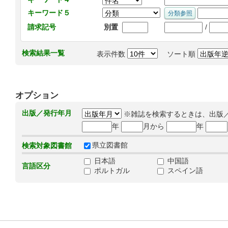
キーワード５
/
請求記号
別置
検索結果一覧
表示件数
ソート順
オプション
出版／発行年月
※雑誌を検索するときは、出版
年
月から
年
県立図書館
検索対象図書館
日本語
中国語
言語区分
ポルトガル
スペイン語