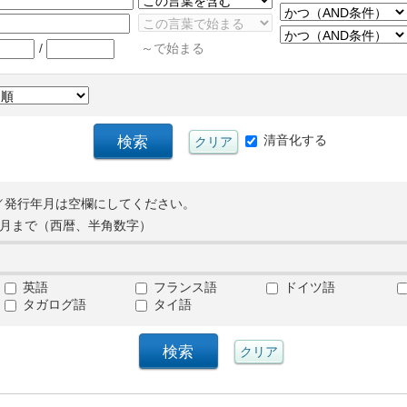
/
～で始まる
清音化する
／発行年月は空欄にしてください。
月まで（西暦、半角数字）
英語
フランス語
ドイツ語
タガログ語
タイ語