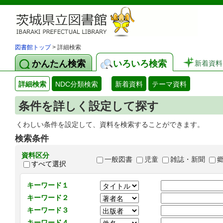
図書館トップ
> 詳細検索
かんたん検索
いろいろ検索
新着資料
詳細検索
NDC分類検索
新着資料
テーマ資料
条件を詳しく設定して探す
くわしい条件を設定して、資料を検索することができます。
検索条件
資料区分
一般図書
児童
雑誌・新聞
すべて選択
キーワード１
キーワード２
キーワード３
キーワード４