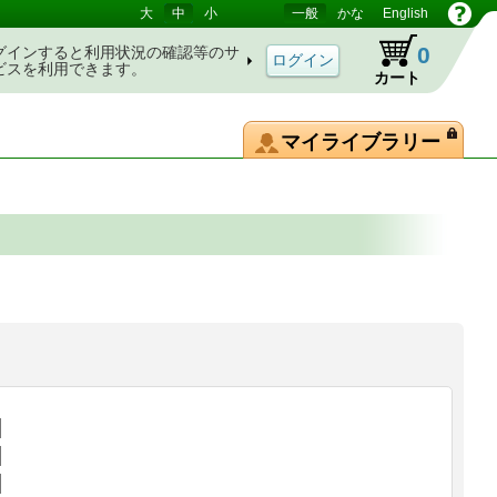
大
中
小
一般
かな
English
0
グインすると利用状況の確認等のサ
ビスを利用できます。
カート
マイライブラリー