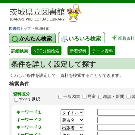
図書館トップ
> 詳細検索
かんたん検索
いろいろ検索
新着資料
詳細検索
NDC分類検索
新着資料
テーマ資料
条件を詳しく設定して探す
くわしい条件を設定して、資料を検索することができます。
検索条件
資料区分
一般図書
児童
雑誌・新聞
すべて選択
キーワード１
キーワード２
キーワード３
キーワード４