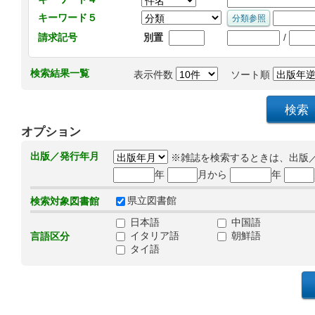
キーワード５
/
請求記号
別置
検索結果一覧
表示件数
ソート順
オプション
出版／発行年月
※雑誌を検索するときは、出版
年
月から
年
県立図書館
検索対象図書館
日本語
中国語
イタリア語
朝鮮語
言語区分
タイ語