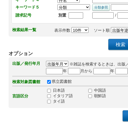
キーワード５
/
請求記号
別置
検索結果一覧
表示件数
ソート順
オプション
出版／発行年月
※雑誌を検索するときは、出版
年
月から
年
県立図書館
検索対象図書館
日本語
中国語
イタリア語
朝鮮語
言語区分
タイ語