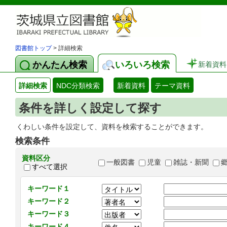
図書館トップ
> 詳細検索
かんたん検索
いろいろ検索
新着資料
詳細検索
NDC分類検索
新着資料
テーマ資料
条件を詳しく設定して探す
くわしい条件を設定して、資料を検索することができます。
検索条件
資料区分
一般図書
児童
雑誌・新聞
すべて選択
キーワード１
キーワード２
キーワード３
キーワード４