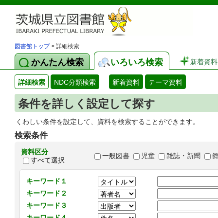
図書館トップ
> 詳細検索
かんたん検索
いろいろ検索
新着資料
詳細検索
NDC分類検索
新着資料
テーマ資料
条件を詳しく設定して探す
くわしい条件を設定して、資料を検索することができます。
検索条件
資料区分
一般図書
児童
雑誌・新聞
すべて選択
キーワード１
キーワード２
キーワード３
キーワード４