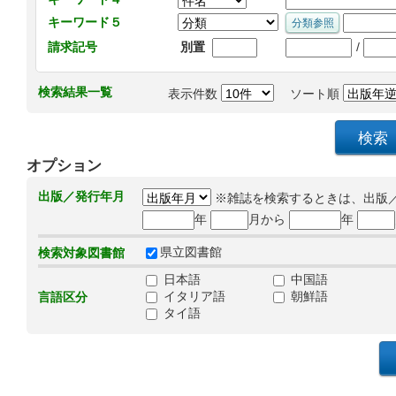
キーワード５
/
請求記号
別置
検索結果一覧
表示件数
ソート順
オプション
出版／発行年月
※雑誌を検索するときは、出版
年
月から
年
県立図書館
検索対象図書館
日本語
中国語
イタリア語
朝鮮語
言語区分
タイ語