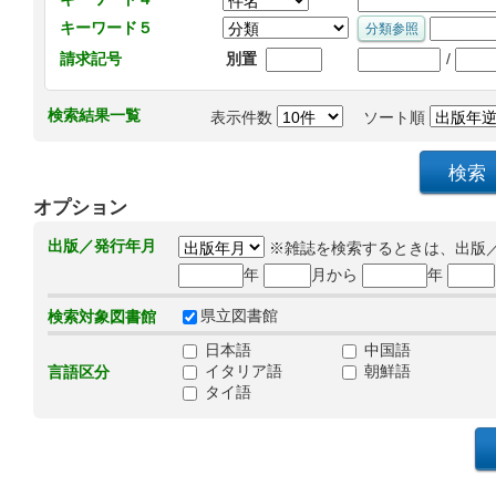
キーワード５
/
請求記号
別置
検索結果一覧
表示件数
ソート順
オプション
出版／発行年月
※雑誌を検索するときは、出版
年
月から
年
県立図書館
検索対象図書館
日本語
中国語
イタリア語
朝鮮語
言語区分
タイ語