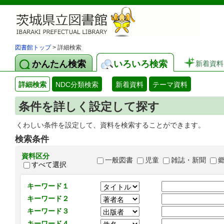
図書館トップ
> 詳細検索
かんたん検索
いろいろ検索
新着資料
詳細検索
NDC分類検索
新着資料
テーマ資料
条件を詳しく設定して探す
くわしい条件を設定して、資料を検索することができます。
検索条件
資料区分
一般図書
児童
雑誌・新聞
すべて選択
キーワード１
キーワード２
キーワード３
キーワード４