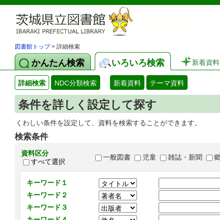
図書館トップ
> 詳細検索
かんたん検索
いろいろ検索
新着資料
詳細検索
NDC分類検索
新着資料
テーマ資料
条件を詳しく設定して探す
くわしい条件を設定して、資料を検索することができます。
検索条件
資料区分
一般図書
児童
雑誌・新聞
すべて選択
キーワード１
キーワード２
キーワード３
キーワード４