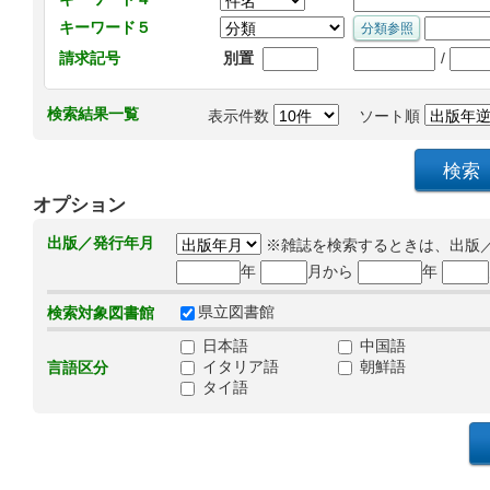
キーワード５
/
請求記号
別置
検索結果一覧
表示件数
ソート順
オプション
出版／発行年月
※雑誌を検索するときは、出版
年
月から
年
県立図書館
検索対象図書館
日本語
中国語
イタリア語
朝鮮語
言語区分
タイ語