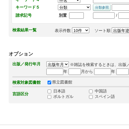
キーワード５
/
請求記号
別置
検索結果一覧
表示件数
ソート順
オプション
出版／発行年月
※雑誌を検索するときは、出版
年
月から
年
県立図書館
検索対象図書館
日本語
中国語
言語区分
ポルトガル
スペイン語