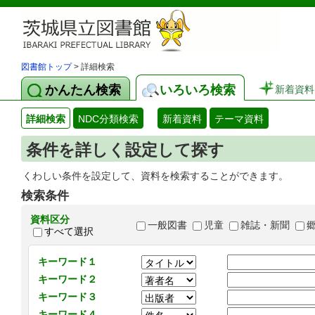
図書館トップ
> 詳細検索
かんたん検索
いろいろ検索
新着資料
詳細検索
NDC分類検索
新着資料
テーマ資料
条件を詳しく設定して探す
くわしい条件を設定して、資料を検索することができます。
検索条件
資料区分
一般図書
児童
雑誌・新聞
すべて選択
キーワード１
キーワード２
キーワード３
キーワード４