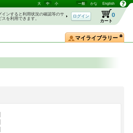
大
中
小
一般
かな
English
0
グインすると利用状況の確認等のサ
ビスを利用できます。
カート
マイライブラリー