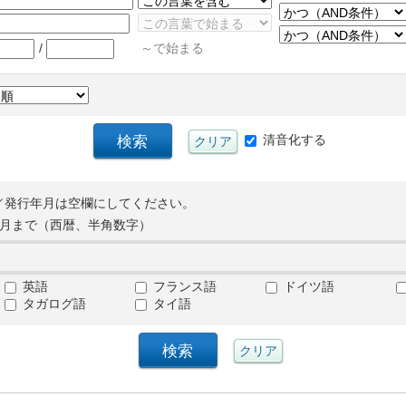
/
～で始まる
清音化する
／発行年月は空欄にしてください。
月まで（西暦、半角数字）
英語
フランス語
ドイツ語
タガログ語
タイ語