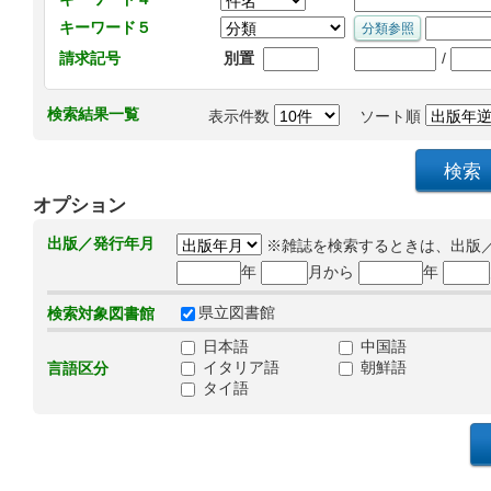
キーワード５
/
請求記号
別置
検索結果一覧
表示件数
ソート順
オプション
出版／発行年月
※雑誌を検索するときは、出版
年
月から
年
県立図書館
検索対象図書館
日本語
中国語
イタリア語
朝鮮語
言語区分
タイ語