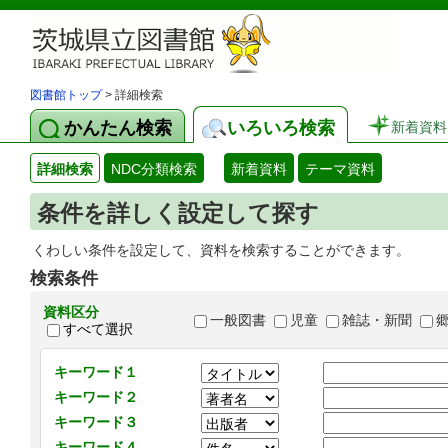
図書館トップ
> 詳細検索
かんたん検索
いろいろ検索
新着資料
詳細検索
NDC分類検索
新着資料
テーマ資料
条件を詳しく設定して探す
くわしい条件を設定して、資料を検索することができます。
検索条件
資料区分
一般図書
児童
雑誌・新聞
すべて選択
キーワード１
キーワード２
キーワード３
キーワード４