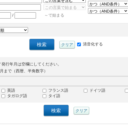
/
～で始まる
清音化する
／発行年月は空欄にしてください。
月まで（西暦、半角数字）
英語
フランス語
ドイツ語
タガログ語
タイ語