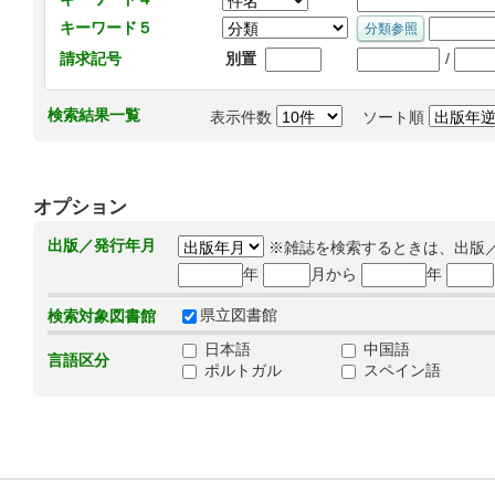
キーワード５
/
請求記号
別置
検索結果一覧
表示件数
ソート順
オプション
出版／発行年月
※雑誌を検索するときは、出版
年
月から
年
県立図書館
検索対象図書館
日本語
中国語
言語区分
ポルトガル
スペイン語