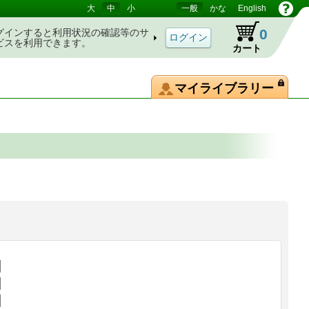
大
中
小
一般
かな
English
0
グインすると利用状況の確認等のサ
ビスを利用できます。
カート
マイライブラリー