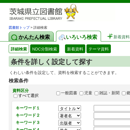
図書館トップ
> 詳細検索
かんたん検索
いろいろ検索
新着資料
詳細検索
NDC分類検索
新着資料
テーマ資料
条件を詳しく設定して探す
くわしい条件を設定して、資料を検索することができます。
検索条件
資料区分
一般図書
児童
雑誌・新聞
すべて選択
キーワード１
キーワード２
キーワード３
キーワード４