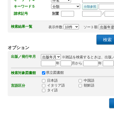
キーワード５
/
請求記号
別置
検索結果一覧
表示件数
ソート順
オプション
出版／発行年月
※雑誌を検索するときは、出版
年
月から
年
県立図書館
検索対象図書館
日本語
中国語
イタリア語
朝鮮語
言語区分
タイ語