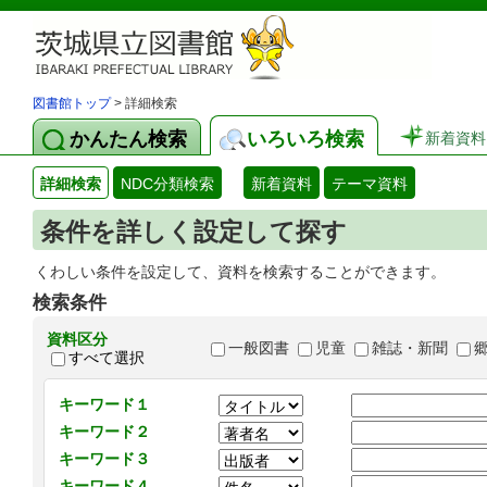
図書館トップ
> 詳細検索
かんたん検索
いろいろ検索
新着資料
詳細検索
NDC分類検索
新着資料
テーマ資料
条件を詳しく設定して探す
くわしい条件を設定して、資料を検索することができます。
検索条件
資料区分
一般図書
児童
雑誌・新聞
すべて選択
キーワード１
キーワード２
キーワード３
キーワード４