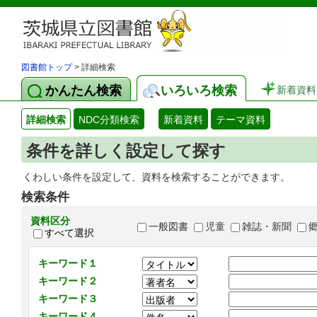
図書館トップ
> 詳細検索
かんたん検索
いろいろ検索
新着資料
詳細検索
NDC分類検索
新着資料
テーマ資料
条件を詳しく設定して探す
くわしい条件を設定して、資料を検索することができます。
検索条件
資料区分
一般図書
児童
雑誌・新聞
すべて選択
キーワード１
キーワード２
キーワード３
キーワード４