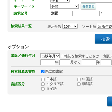
キーワード５
/
請求記号
別置
検索結果一覧
表示件数
ソート順
オプション
出版／発行年月
※雑誌を検索するときは、出版
年
月から
年
県立図書館
検索対象図書館
日本語
中国語
イタリア語
朝鮮語
言語区分
タイ語