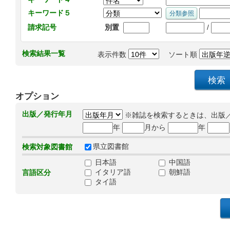
キーワード５
/
請求記号
別置
検索結果一覧
表示件数
ソート順
オプション
出版／発行年月
※雑誌を検索するときは、出版
年
月から
年
県立図書館
検索対象図書館
日本語
中国語
イタリア語
朝鮮語
言語区分
タイ語