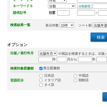
キーワード５
/
請求記号
別置
検索結果一覧
表示件数
ソート順
オプション
出版／発行年月
※雑誌を検索するときは、出版
年
月から
年
県立図書館
検索対象図書館
日本語
中国語
イタリア語
朝鮮語
言語区分
タイ語