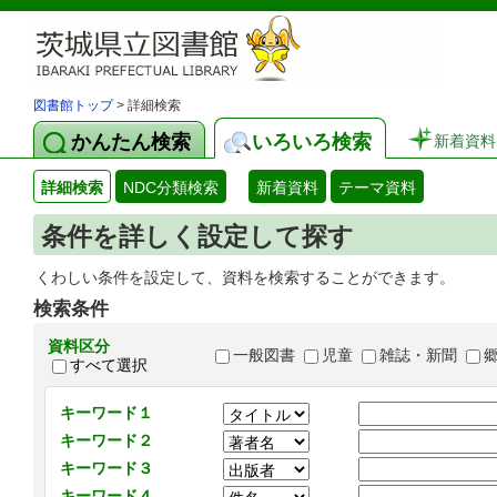
図書館トップ
> 詳細検索
かんたん検索
いろいろ検索
新着資料
詳細検索
NDC分類検索
新着資料
テーマ資料
条件を詳しく設定して探す
くわしい条件を設定して、資料を検索することができます。
検索条件
資料区分
一般図書
児童
雑誌・新聞
すべて選択
キーワード１
キーワード２
キーワード３
キーワード４