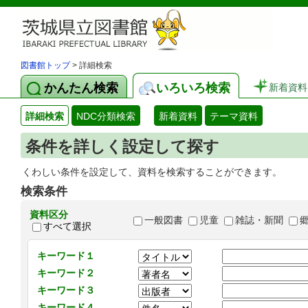
図書館トップ
> 詳細検索
かんたん検索
いろいろ検索
新着資料
詳細検索
NDC分類検索
新着資料
テーマ資料
条件を詳しく設定して探す
くわしい条件を設定して、資料を検索することができます。
検索条件
資料区分
一般図書
児童
雑誌・新聞
すべて選択
キーワード１
キーワード２
キーワード３
キーワード４