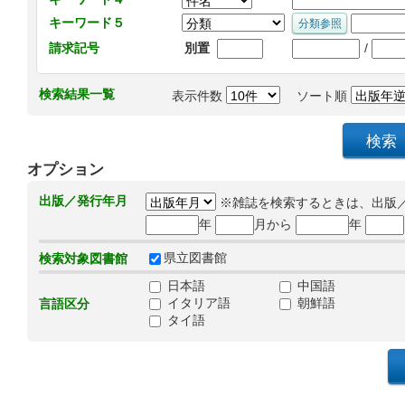
キーワード５
/
請求記号
別置
検索結果一覧
表示件数
ソート順
オプション
出版／発行年月
※雑誌を検索するときは、出版
年
月から
年
県立図書館
検索対象図書館
日本語
中国語
イタリア語
朝鮮語
言語区分
タイ語