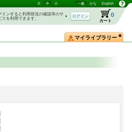
大
中
小
一般
かな
English
0
グインすると利用状況の確認等のサ
ビスを利用できます。
カート
マイライブラリー