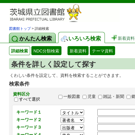
図書館トップ
> 詳細検索
かんたん検索
いろいろ検索
新着資料
詳細検索
NDC分類検索
新着資料
テーマ資料
条件を詳しく設定して探す
くわしい条件を設定して、資料を検索することができます。
検索条件
資料区分
一般図書
児童
雑誌・新聞
すべて選択
キーワード１
キーワード２
キーワード３
キーワード４