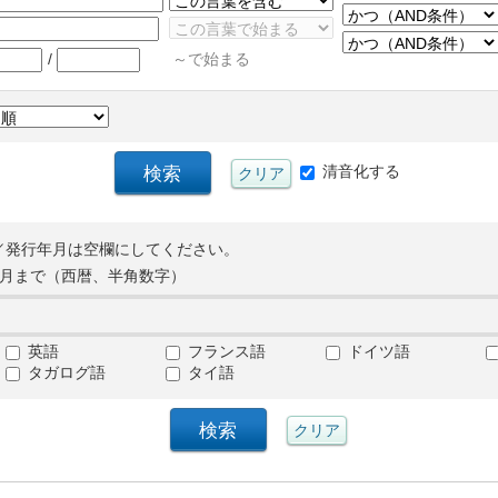
/
～で始まる
清音化する
／発行年月は空欄にしてください。
月まで（西暦、半角数字）
英語
フランス語
ドイツ語
タガログ語
タイ語