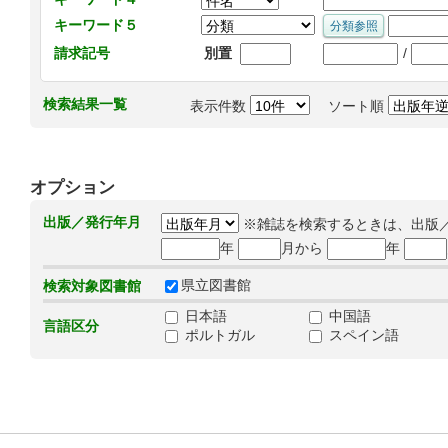
キーワード５
/
請求記号
別置
検索結果一覧
表示件数
ソート順
オプション
出版／発行年月
※雑誌を検索するときは、出版
年
月から
年
県立図書館
検索対象図書館
日本語
中国語
言語区分
ポルトガル
スペイン語