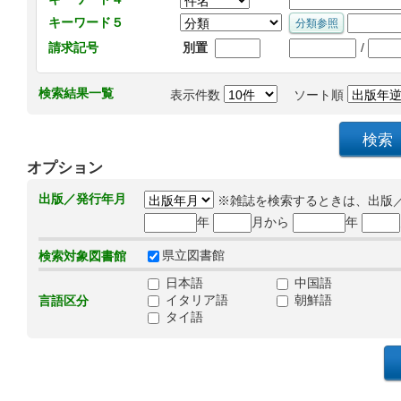
キーワード５
/
請求記号
別置
検索結果一覧
表示件数
ソート順
オプション
出版／発行年月
※雑誌を検索するときは、出版
年
月から
年
県立図書館
検索対象図書館
日本語
中国語
イタリア語
朝鮮語
言語区分
タイ語