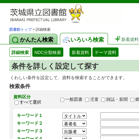
図書館トップ
> 詳細検索
かんたん検索
いろいろ検索
新着資料
詳細検索
NDC分類検索
新着資料
テーマ資料
条件を詳しく設定して探す
くわしい条件を設定して、資料を検索することができます。
検索条件
資料区分
一般図書
児童
雑誌・新聞
すべて選択
キーワード１
キーワード２
キーワード３
キーワード４