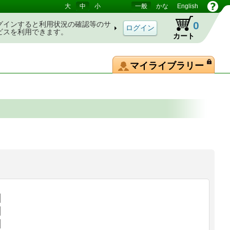
大
中
小
一般
かな
English
0
グインすると利用状況の確認等のサ
ビスを利用できます。
カート
マイライブラリー