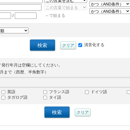
/
～で始まる
清音化する
／発行年月は空欄にしてください。
月まで（西暦、半角数字）
英語
フランス語
ドイツ語
タガログ語
タイ語