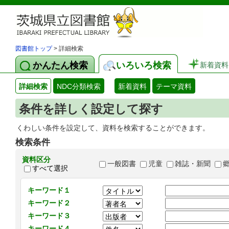
図書館トップ
> 詳細検索
かんたん検索
いろいろ検索
新着資料
詳細検索
NDC分類検索
新着資料
テーマ資料
条件を詳しく設定して探す
くわしい条件を設定して、資料を検索することができます。
検索条件
資料区分
一般図書
児童
雑誌・新聞
すべて選択
キーワード１
キーワード２
キーワード３
キーワード４