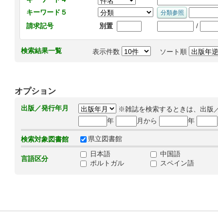
キーワード５
/
請求記号
別置
検索結果一覧
表示件数
ソート順
オプション
出版／発行年月
※雑誌を検索するときは、出版
年
月から
年
県立図書館
検索対象図書館
日本語
中国語
言語区分
ポルトガル
スペイン語