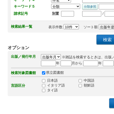
キーワード５
/
請求記号
別置
検索結果一覧
表示件数
ソート順
オプション
出版／発行年月
※雑誌を検索するときは、出版
年
月から
年
県立図書館
検索対象図書館
日本語
中国語
イタリア語
朝鮮語
言語区分
タイ語