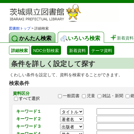
図書館トップ
> 詳細検索
かんたん検索
いろいろ検索
新着資料
詳細検索
NDC分類検索
新着資料
テーマ資料
条件を詳しく設定して探す
くわしい条件を設定して、資料を検索することができます。
検索条件
資料区分
一般図書
児童
雑誌・新聞
すべて選択
キーワード１
キーワード２
キーワード３
キーワード４