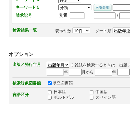
キーワード５
/
請求記号
別置
検索結果一覧
表示件数
ソート順
オプション
出版／発行年月
※雑誌を検索するときは、出版
年
月から
年
県立図書館
検索対象図書館
日本語
中国語
言語区分
ポルトガル
スペイン語