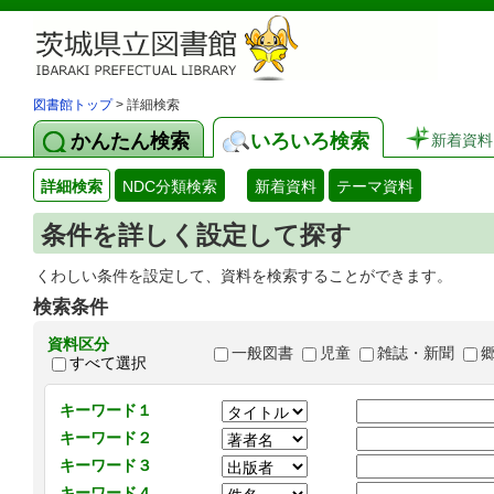
図書館トップ
> 詳細検索
かんたん検索
いろいろ検索
新着資料
詳細検索
NDC分類検索
新着資料
テーマ資料
条件を詳しく設定して探す
くわしい条件を設定して、資料を検索することができます。
検索条件
資料区分
一般図書
児童
雑誌・新聞
すべて選択
キーワード１
キーワード２
キーワード３
キーワード４