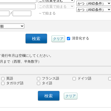
/
～で始まる
清音化する
／発行年月は空欄にしてください。
月まで（西暦、半角数字）
英語
フランス語
ドイツ語
タガログ語
タイ語