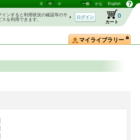
大
中
小
一般
かな
English
0
グインすると利用状況の確認等のサ
ビスを利用できます。
カート
マイライブラリー