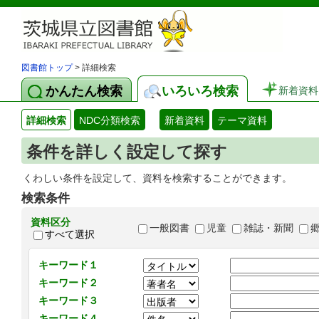
図書館トップ
> 詳細検索
かんたん検索
いろいろ検索
新着資料
詳細検索
NDC分類検索
新着資料
テーマ資料
条件を詳しく設定して探す
くわしい条件を設定して、資料を検索することができます。
検索条件
資料区分
一般図書
児童
雑誌・新聞
すべて選択
キーワード１
キーワード２
キーワード３
キーワード４