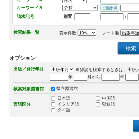
キーワード５
/
請求記号
別置
検索結果一覧
表示件数
ソート順
オプション
出版／発行年月
※雑誌を検索するときは、出版
年
月から
年
県立図書館
検索対象図書館
日本語
中国語
イタリア語
朝鮮語
言語区分
タイ語