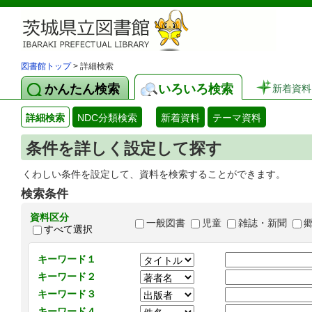
図書館トップ
> 詳細検索
かんたん検索
いろいろ検索
新着資料
詳細検索
NDC分類検索
新着資料
テーマ資料
条件を詳しく設定して探す
くわしい条件を設定して、資料を検索することができます。
検索条件
資料区分
一般図書
児童
雑誌・新聞
すべて選択
キーワード１
キーワード２
キーワード３
キーワード４