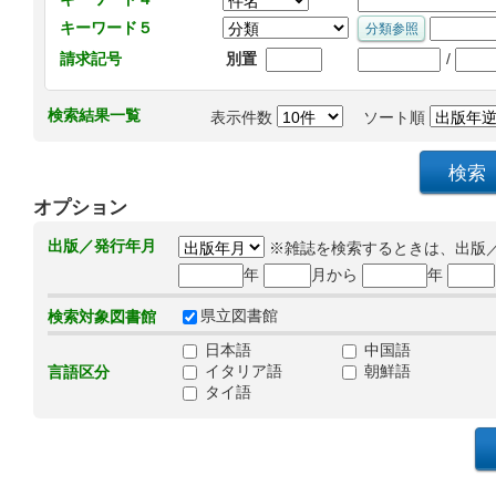
キーワード５
/
請求記号
別置
検索結果一覧
表示件数
ソート順
オプション
出版／発行年月
※雑誌を検索するときは、出版
年
月から
年
県立図書館
検索対象図書館
日本語
中国語
イタリア語
朝鮮語
言語区分
タイ語