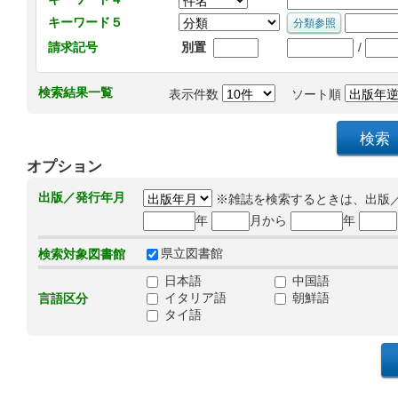
キーワード５
/
請求記号
別置
検索結果一覧
表示件数
ソート順
オプション
出版／発行年月
※雑誌を検索するときは、出版
年
月から
年
県立図書館
検索対象図書館
日本語
中国語
イタリア語
朝鮮語
言語区分
タイ語