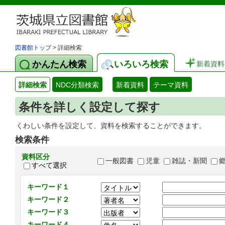
図書館トップ
> 詳細検索
かんたん検索
いろいろ検索
新着資料
詳細検索
NDC分類検索
新着資料
テーマ資料
条件を詳しく設定して探す
くわしい条件を設定して、資料を検索することができます。
検索条件
資料区分
一般図書
児童
雑誌・新聞
すべて選択
キーワード１
キーワード２
キーワード３
キーワード４