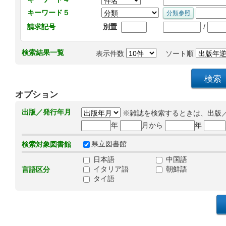
キーワード５
/
請求記号
別置
検索結果一覧
表示件数
ソート順
オプション
出版／発行年月
※雑誌を検索するときは、出版
年
月から
年
県立図書館
検索対象図書館
日本語
中国語
イタリア語
朝鮮語
言語区分
タイ語