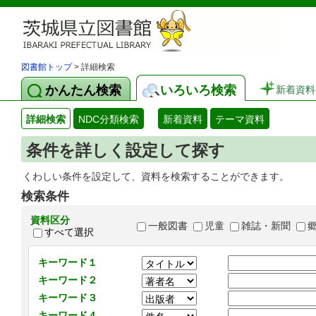
図書館トップ
> 詳細検索
かんたん検索
いろいろ検索
新着資料
詳細検索
NDC分類検索
新着資料
テーマ資料
条件を詳しく設定して探す
くわしい条件を設定して、資料を検索することができます。
検索条件
資料区分
一般図書
児童
雑誌・新聞
すべて選択
キーワード１
キーワード２
キーワード３
キーワード４