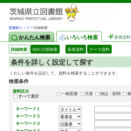
図書館トップ
> 詳細検索
かんたん検索
いろいろ検索
新着資料
詳細検索
NDC分類検索
新着資料
テーマ資料
条件を詳しく設定して探す
くわしい条件を設定して、資料を検索することができます。
検索条件
資料区分
一般図書
児童
雑誌・新聞
すべて選択
キーワード１
キーワード２
キーワード３
キーワード４