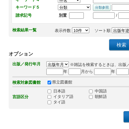
キーワード５
/
請求記号
別置
検索結果一覧
表示件数
ソート順
オプション
出版／発行年月
※雑誌を検索するときは、出版
年
月から
年
県立図書館
検索対象図書館
日本語
中国語
イタリア語
朝鮮語
言語区分
タイ語