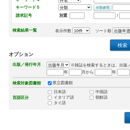
キーワード５
/
請求記号
別置
検索結果一覧
表示件数
ソート順
オプション
出版／発行年月
※雑誌を検索するときは、出版
年
月から
年
県立図書館
検索対象図書館
日本語
中国語
イタリア語
朝鮮語
言語区分
タイ語