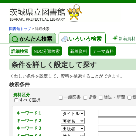
図書館トップ
> 詳細検索
かんたん検索
いろいろ検索
新着資料
詳細検索
NDC分類検索
新着資料
テーマ資料
条件を詳しく設定して探す
くわしい条件を設定して、資料を検索することができます。
検索条件
資料区分
一般図書
児童
雑誌・新聞
すべて選択
キーワード１
キーワード２
キーワード３
キーワード４