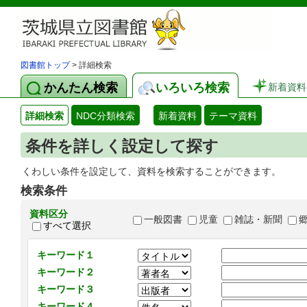
図書館トップ
> 詳細検索
かんたん検索
いろいろ検索
新着資料
詳細検索
NDC分類検索
新着資料
テーマ資料
条件を詳しく設定して探す
くわしい条件を設定して、資料を検索することができます。
検索条件
資料区分
一般図書
児童
雑誌・新聞
すべて選択
キーワード１
キーワード２
キーワード３
キーワード４