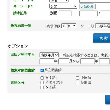
キーワード５
/
請求記号
別置
検索結果一覧
表示件数
ソート順
オプション
出版／発行年月
※雑誌を検索するときは、出版
年
月から
年
県立図書館
検索対象図書館
日本語
中国語
イタリア語
朝鮮語
言語区分
タイ語