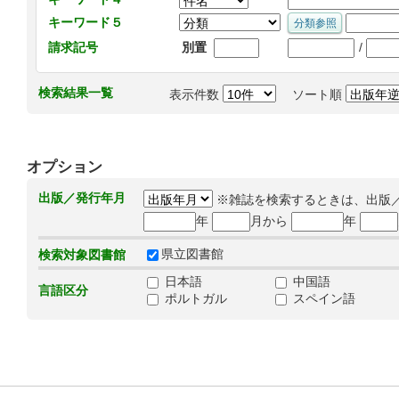
キーワード５
/
請求記号
別置
検索結果一覧
表示件数
ソート順
オプション
出版／発行年月
※雑誌を検索するときは、出版
年
月から
年
県立図書館
検索対象図書館
日本語
中国語
言語区分
ポルトガル
スペイン語