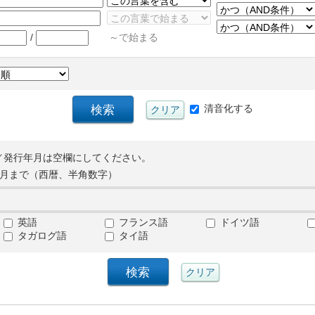
/
～で始まる
清音化する
／発行年月は空欄にしてください。
月まで（西暦、半角数字）
英語
フランス語
ドイツ語
タガログ語
タイ語