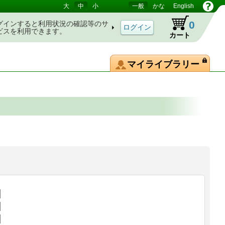
大
中
小
一般
かな
English
0
グインすると利用状況の確認等のサ
ビスを利用できます。
カート
マイライブラリー