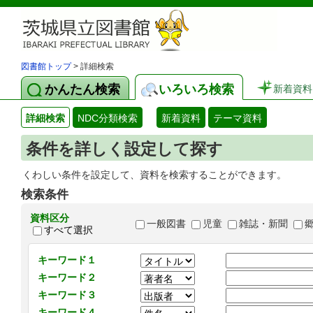
図書館トップ
> 詳細検索
かんたん検索
いろいろ検索
新着資料
詳細検索
NDC分類検索
新着資料
テーマ資料
条件を詳しく設定して探す
くわしい条件を設定して、資料を検索することができます。
検索条件
資料区分
一般図書
児童
雑誌・新聞
すべて選択
キーワード１
キーワード２
キーワード３
キーワード４