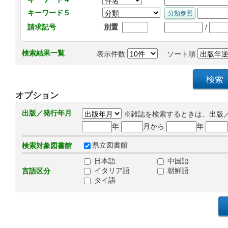
キーワード５
/
請求記号
別置
検索結果一覧
表示件数
ソート順
オプション
出版／発行年月
※雑誌を検索するときは、出版
年
月から
年
県立図書館
検索対象図書館
日本語
中国語
イタリア語
朝鮮語
言語区分
タイ語