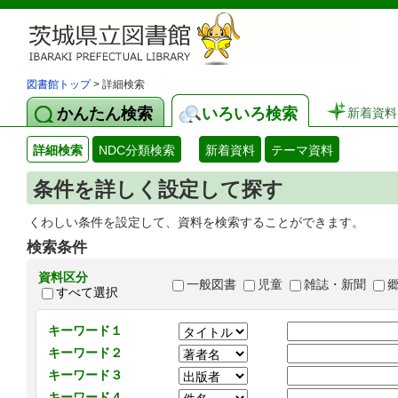
図書館トップ
> 詳細検索
かんたん検索
いろいろ検索
新着資料
詳細検索
NDC分類検索
新着資料
テーマ資料
条件を詳しく設定して探す
くわしい条件を設定して、資料を検索することができます。
検索条件
資料区分
一般図書
児童
雑誌・新聞
すべて選択
キーワード１
キーワード２
キーワード３
キーワード４