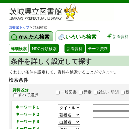
図書館トップ
> 詳細検索
かんたん検索
いろいろ検索
新着資料
詳細検索
NDC分類検索
新着資料
テーマ資料
条件を詳しく設定して探す
くわしい条件を設定して、資料を検索することができます。
検索条件
資料区分
一般図書
児童
雑誌・新聞
すべて選択
キーワード１
キーワード２
キーワード３
キーワード４