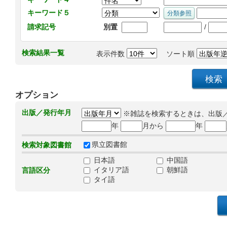
キーワード５
/
請求記号
別置
検索結果一覧
表示件数
ソート順
オプション
出版／発行年月
※雑誌を検索するときは、出版
年
月から
年
県立図書館
検索対象図書館
日本語
中国語
イタリア語
朝鮮語
言語区分
タイ語