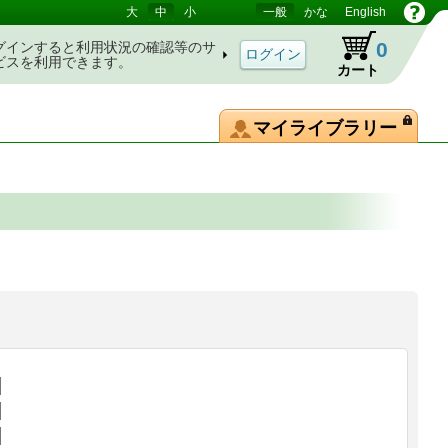
大
中
小
一般
かな
English
0
グインすると利用状況の確認等のサ
ビスを利用できます。
カート
マイライブラリー