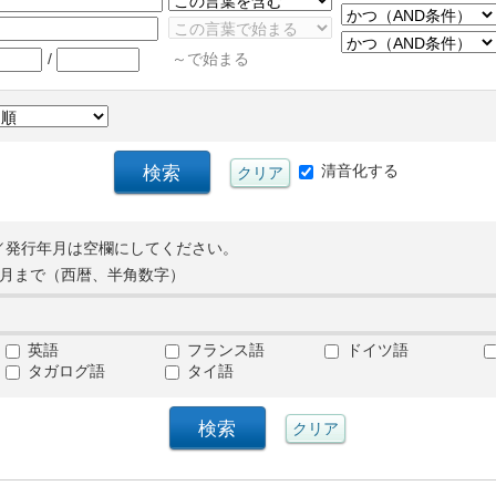
/
～で始まる
清音化する
／発行年月は空欄にしてください。
月まで（西暦、半角数字）
英語
フランス語
ドイツ語
タガログ語
タイ語