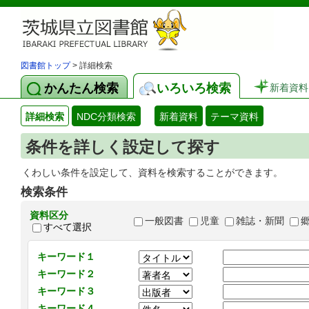
図書館トップ
> 詳細検索
かんたん検索
いろいろ検索
新着資料
詳細検索
NDC分類検索
新着資料
テーマ資料
条件を詳しく設定して探す
くわしい条件を設定して、資料を検索することができます。
検索条件
資料区分
一般図書
児童
雑誌・新聞
すべて選択
キーワード１
キーワード２
キーワード３
キーワード４