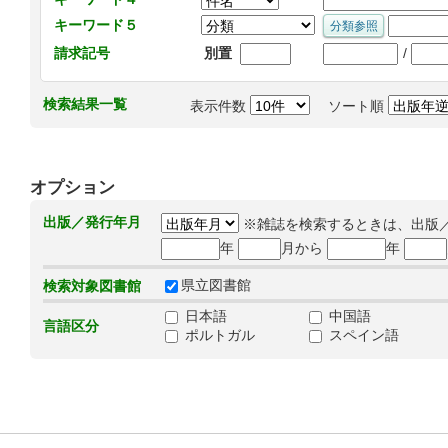
キーワード５
/
請求記号
別置
検索結果一覧
表示件数
ソート順
オプション
出版／発行年月
※雑誌を検索するときは、出版
年
月から
年
県立図書館
検索対象図書館
日本語
中国語
言語区分
ポルトガル
スペイン語