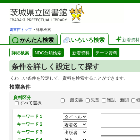
図書館トップ
> 詳細検索
かんたん検索
いろいろ検索
新着資料
詳細検索
NDC分類検索
新着資料
テーマ資料
条件を詳しく設定して探す
くわしい条件を設定して、資料を検索することができます。
検索条件
資料区分
一般図書
児童
雑誌・新聞
すべて選択
キーワード１
キーワード２
キーワード３
キーワード４