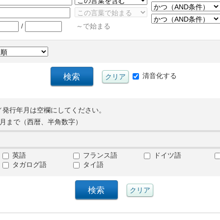
/
～で始まる
清音化する
／発行年月は空欄にしてください。
月まで（西暦、半角数字）
英語
フランス語
ドイツ語
タガログ語
タイ語