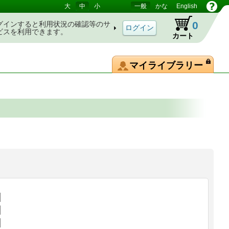
大
中
小
一般
かな
English
0
グインすると利用状況の確認等のサ
ビスを利用できます。
カート
マイライブラリー