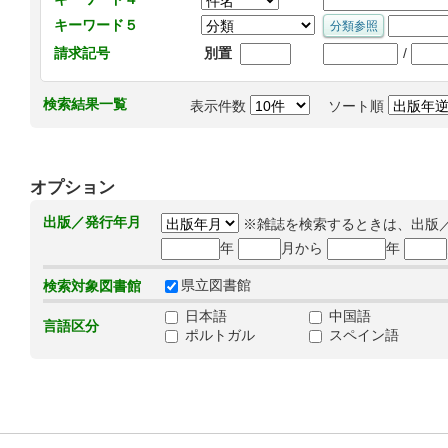
キーワード５
/
請求記号
別置
検索結果一覧
表示件数
ソート順
オプション
出版／発行年月
※雑誌を検索するときは、出版
年
月から
年
県立図書館
検索対象図書館
日本語
中国語
言語区分
ポルトガル
スペイン語