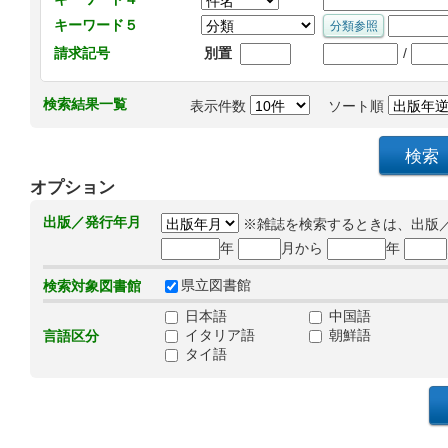
キーワード５
/
請求記号
別置
検索結果一覧
表示件数
ソート順
オプション
出版／発行年月
※雑誌を検索するときは、出版
年
月から
年
県立図書館
検索対象図書館
日本語
中国語
イタリア語
朝鮮語
言語区分
タイ語