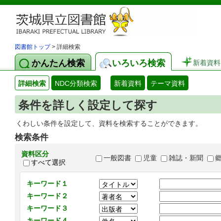
図書館トップ
> 詳細検索
かんたん検索
いろいろ検索
新着資料
詳細検索
NDC分類検索
新着資料
テーマ資料
条件を詳しく設定して探す
くわしい条件を設定して、資料を検索することができます。
検索条件
資料区分
一般図書
児童
雑誌・新聞
すべて選択
キーワード１
キーワード２
キーワード３
キーワード４