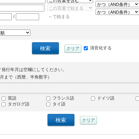
/
～で始まる
清音化する
／発行年月は空欄にしてください。
月まで（西暦、半角数字）
英語
フランス語
ドイツ語
タガログ語
タイ語