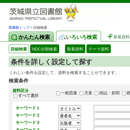
図書館トップ
> 詳細検索
かんたん検索
いろいろ検索
新着資料
詳細検索
NDC分類検索
新着資料
テーマ資料
条件を詳しく設定して探す
くわしい条件を設定して、資料を検索することができます。
検索条件
資料区分
一般図書
児童
雑誌・新聞
すべて選択
キーワード１
キーワード２
キーワード３
キーワード４