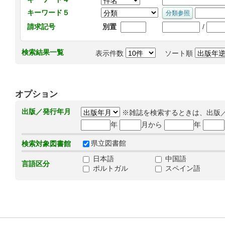
キーワード５
/
請求記号
別置
検索結果一覧
表示件数
ソート順
オプション
出版／発行年月
※雑誌を検索するときは、出版
年
月から
年
県立図書館
検索対象図書館
日本語
中国語
言語区分
ポルトガル
スペイン語