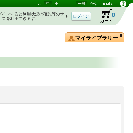
大
中
小
一般
かな
English
0
グインすると利用状況の確認等のサ
ビスを利用できます。
カート
マイライブラリー