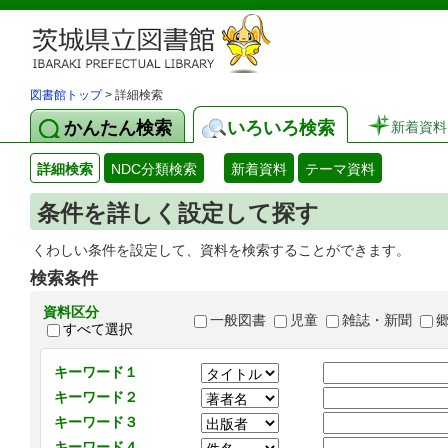
図書館トップ
> 詳細検索
かんたん検索
いろいろ検索
新着資料
詳細検索
NDC分類検索
新着資料
テーマ資料
条件を詳しく設定して探す
くわしい条件を設定して、資料を検索することができます。
検索条件
資料区分
一般図書
児童
雑誌・新聞
すべて選択
キーワード１
キーワード２
キーワード３
キーワード４