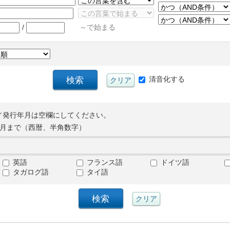
/
～で始まる
清音化する
／発行年月は空欄にしてください。
月まで（西暦、半角数字）
英語
フランス語
ドイツ語
タガログ語
タイ語