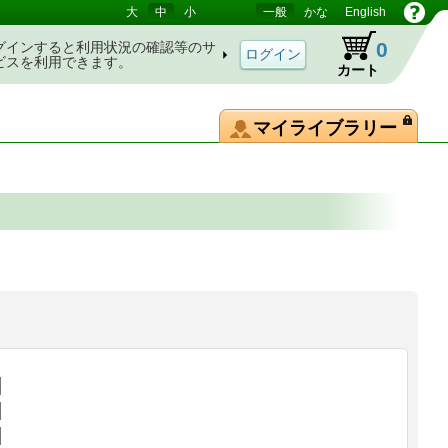
大
中
小
一般
かな
English
0
グインすると利用状況の確認等のサ
ビスを利用できます。
カート
マイライブラリー