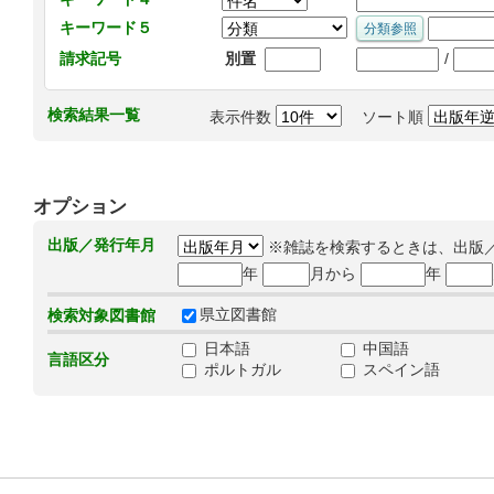
キーワード５
/
請求記号
別置
検索結果一覧
表示件数
ソート順
オプション
出版／発行年月
※雑誌を検索するときは、出版
年
月から
年
県立図書館
検索対象図書館
日本語
中国語
言語区分
ポルトガル
スペイン語