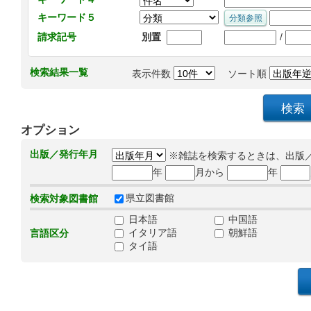
キーワード５
/
請求記号
別置
検索結果一覧
表示件数
ソート順
オプション
出版／発行年月
※雑誌を検索するときは、出版
年
月から
年
県立図書館
検索対象図書館
日本語
中国語
イタリア語
朝鮮語
言語区分
タイ語