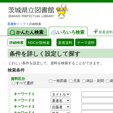
図書館トップ
> 詳細検索
かんたん検索
いろいろ検索
新着資料
詳細検索
NDC分類検索
新着資料
テーマ資料
条件を詳しく設定して探す
くわしい条件を設定して、資料を検索することができます。
検索条件
資料区分
一般図書
児童
雑誌・新聞
すべて選択
キーワード１
キーワード２
キーワード３
キーワード４