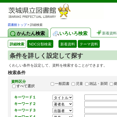
図書館トップ
> 詳細検索
かんたん検索
いろいろ検索
新着資料
詳細検索
NDC分類検索
新着資料
テーマ資料
条件を詳しく設定して探す
くわしい条件を設定して、資料を検索することができます。
検索条件
資料区分
一般図書
児童
雑誌・新聞
すべて選択
キーワード１
キーワード２
キーワード３
キーワード４