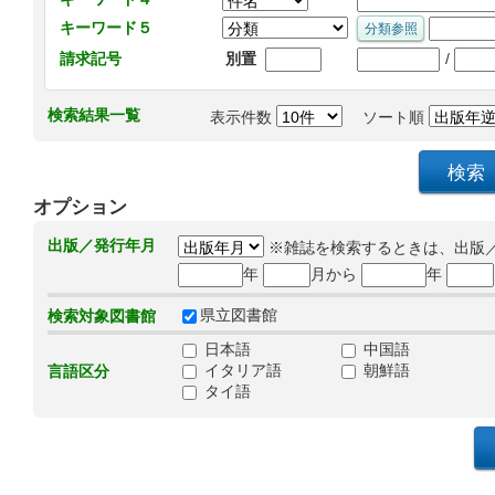
キーワード５
/
請求記号
別置
検索結果一覧
表示件数
ソート順
オプション
出版／発行年月
※雑誌を検索するときは、出版
年
月から
年
県立図書館
検索対象図書館
日本語
中国語
イタリア語
朝鮮語
言語区分
タイ語