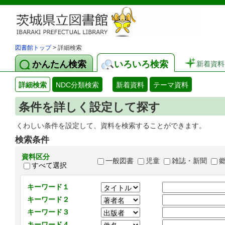
図書館トップ
> 詳細検索
かんたん検索
いろいろ検索
新着資料
詳細検索
NDC分類検索
新着資料
テーマ資料
条件を詳しく設定して探す
くわしい条件を設定して、資料を検索することができます。
検索条件
資料区分
一般図書
児童
雑誌・新聞
すべて選択
キーワード１
キーワード２
キーワード３
キーワード４