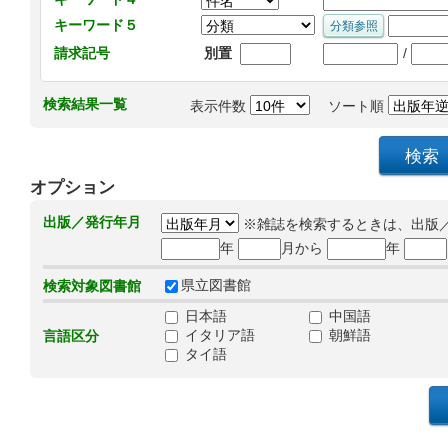
キーワード５
/
請求記号
別置
検索結果一覧
表示件数
ソート順
オプション
出版／発行年月
※雑誌を検索するときは、出版
年
月から
年
県立図書館
検索対象図書館
日本語
中国語
イタリア語
朝鮮語
言語区分
タイ語