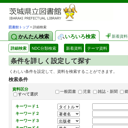
図書館トップ
> 詳細検索
かんたん検索
いろいろ検索
新着資料
詳細検索
NDC分類検索
新着資料
テーマ資料
条件を詳しく設定して探す
くわしい条件を設定して、資料を検索することができます。
検索条件
資料区分
一般図書
児童
雑誌・新聞
すべて選択
キーワード１
キーワード２
キーワード３
キーワード４