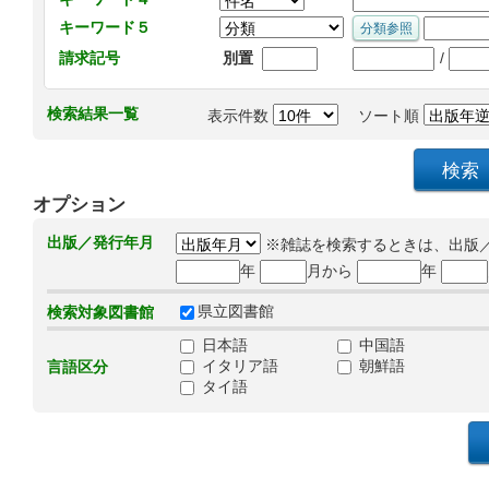
キーワード５
/
請求記号
別置
検索結果一覧
表示件数
ソート順
オプション
出版／発行年月
※雑誌を検索するときは、出版
年
月から
年
県立図書館
検索対象図書館
日本語
中国語
イタリア語
朝鮮語
言語区分
タイ語