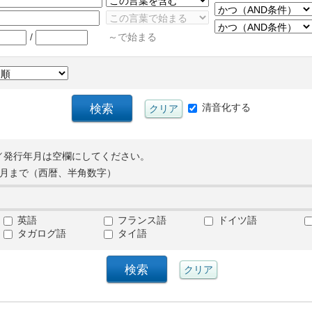
/
～で始まる
清音化する
／発行年月は空欄にしてください。
月まで（西暦、半角数字）
英語
フランス語
ドイツ語
タガログ語
タイ語