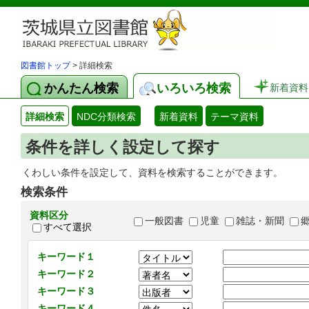
図書館トップ
> 詳細検索
かんたん検索
いろいろ検索
新着資料
詳細検索
NDC分類検索
新着資料
テーマ資料
条件を詳しく設定して探す
くわしい条件を設定して、資料を検索することができます。
検索条件
資料区分
一般図書
児童
雑誌・新聞
すべて選択
キーワード１
キーワード２
キーワード３
キーワード４