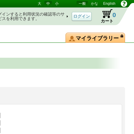
大
中
小
一般
かな
English
0
グインすると利用状況の確認等のサ
ビスを利用できます。
カート
マイライブラリー