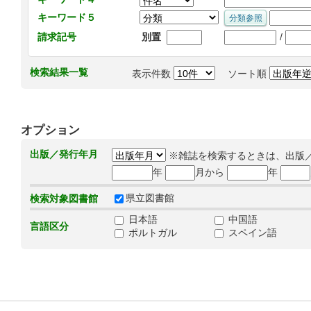
キーワード５
/
請求記号
別置
検索結果一覧
表示件数
ソート順
オプション
出版／発行年月
※雑誌を検索するときは、出版
年
月から
年
県立図書館
検索対象図書館
日本語
中国語
言語区分
ポルトガル
スペイン語