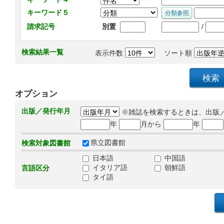
キーワード５
/
請求記号
別置
検索結果一覧
表示件数
ソート順
オプション
出版／発行年月
※雑誌を検索するときは、出版
年
月から
年
県立図書館
検索対象図書館
日本語
中国語
イタリア語
朝鮮語
言語区分
タイ語