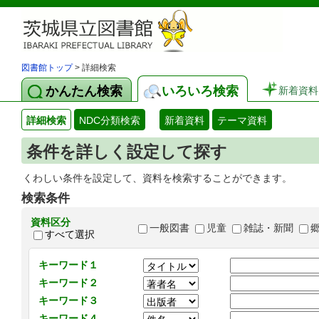
図書館トップ
> 詳細検索
かんたん検索
いろいろ検索
新着資料
詳細検索
NDC分類検索
新着資料
テーマ資料
条件を詳しく設定して探す
くわしい条件を設定して、資料を検索することができます。
検索条件
資料区分
一般図書
児童
雑誌・新聞
すべて選択
キーワード１
キーワード２
キーワード３
キーワード４