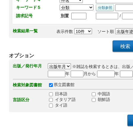
キーワード５
/
請求記号
別置
検索結果一覧
表示件数
ソート順
オプション
出版／発行年月
※雑誌を検索するときは、出版
年
月から
年
県立図書館
検索対象図書館
日本語
中国語
イタリア語
朝鮮語
言語区分
タイ語