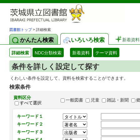
図書館トップ
> 詳細検索
かんたん検索
いろいろ検索
新着資料
詳細検索
NDC分類検索
新着資料
テーマ資料
条件を詳しく設定して探す
くわしい条件を設定して、資料を検索することができます。
検索条件
資料区分
一般図書
児童
雑誌・新聞
すべて選択
キーワード１
キーワード２
キーワード３
キーワード４