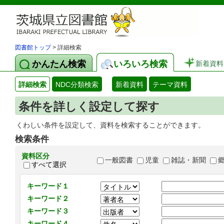
図書館トップ
> 詳細検索
かんたん検索
いろいろ検索
新着資料
詳細検索
NDC分類検索
新着資料
テーマ資料
条件を詳しく設定して探す
くわしい条件を設定して、資料を検索することができます。
検索条件
資料区分
一般図書
児童
雑誌・新聞
すべて選択
キーワード１
キーワード２
キーワード３
キーワード４