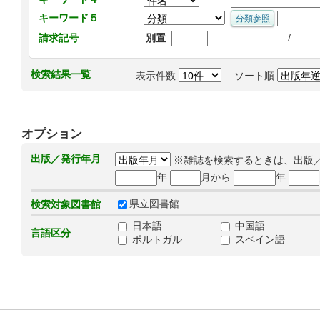
キーワード５
/
請求記号
別置
検索結果一覧
表示件数
ソート順
オプション
出版／発行年月
※雑誌を検索するときは、出版
年
月から
年
県立図書館
検索対象図書館
日本語
中国語
言語区分
ポルトガル
スペイン語