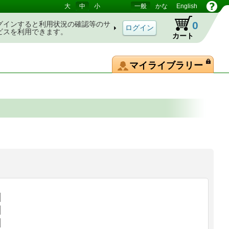
大
中
小
一般
かな
English
0
グインすると利用状況の確認等のサ
ビスを利用できます。
カート
マイライブラリー