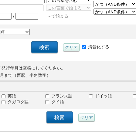
/
～で始まる
清音化する
／発行年月は空欄にしてください。
月まで（西暦、半角数字）
英語
フランス語
ドイツ語
タガログ語
タイ語