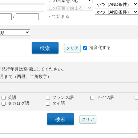
/
～で始まる
清音化する
／発行年月は空欄にしてください。
月まで（西暦、半角数字）
英語
フランス語
ドイツ語
タガログ語
タイ語