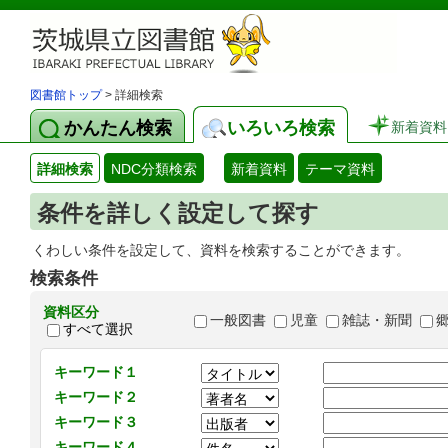
図書館トップ
> 詳細検索
かんたん検索
いろいろ検索
新着資料
詳細検索
NDC分類検索
新着資料
テーマ資料
条件を詳しく設定して探す
くわしい条件を設定して、資料を検索することができます。
検索条件
資料区分
一般図書
児童
雑誌・新聞
すべて選択
キーワード１
キーワード２
キーワード３
キーワード４