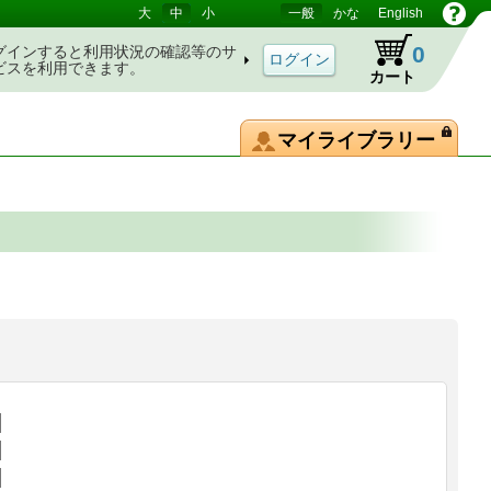
大
中
小
一般
かな
English
0
グインすると利用状況の確認等のサ
ビスを利用できます。
カート
マイライブラリー