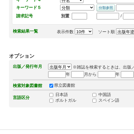
キーワード５
/
請求記号
別置
検索結果一覧
表示件数
ソート順
オプション
出版／発行年月
※雑誌を検索するときは、出版
年
月から
年
県立図書館
検索対象図書館
日本語
中国語
言語区分
ポルトガル
スペイン語